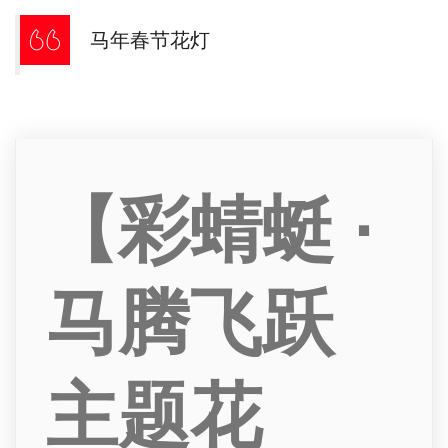
马年春节花灯
【彩蜻蜓 ·
马腾飞跃
主题花