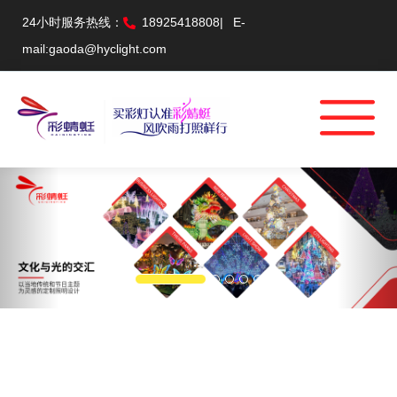
24小时服务热线：
18925418808
|
E-
mail:gaoda@hyclight.com
Previous
Nex
...