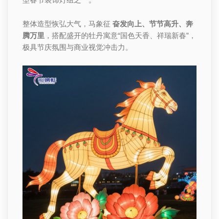
整体造型恢弘大气，马象征
奋发向上、节节高升、奔
腾万里
，搭配盛开的牡丹寓意“国色天香、祥瑞新春”，
极具节庆氛围与商业视觉冲击力。