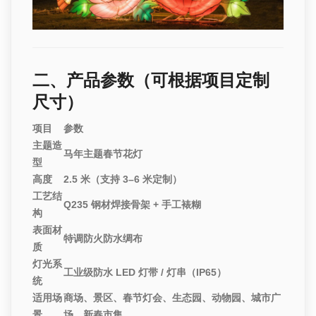
二、产品参数（可根据项目定制
尺寸）
项目
参数
主题造
马年主题春节花灯
型
高度
2.5 米（支持 3–6 米定制）
工艺结
Q235 钢材焊接骨架 + 手工裱糊
构
表面材
特调防火防水绸布
质
灯光系
工业级防水 LED 灯带 / 灯串（IP65）
统
适用场
商场、景区、春节灯会、生态园、动物园、城市广
景
场、新春市集