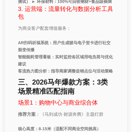
测试） ► 环保材料：100%可回收钢材+食品级裱绸
3. 运营端：流量转化与数据分析工具
包
为商业客户配套增值服务：
AR扫码祈福系统
：用户生成骏马电子贺卡进行社交
裂变传播
智能能耗管理看板
：实时监控各区域用电负荷与优化
建议
客流热力图分析
：指导商家调整促销点位与活动策略
三、2026马年爆款方案：3类
场景精准匹配指南
场景1：购物中心与商业综合体
推荐方案
：《马到成功·财源奔腾》主题灯群
核心高度：8-15米（适配不同商业空间挑高）