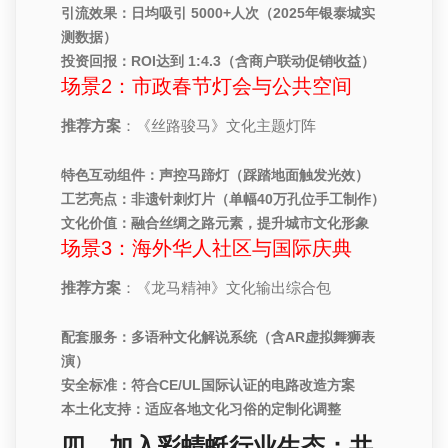
引流效果：日均吸引
5000+人次
（2025年银泰城实
测数据）
投资回报：ROI达到
1:4.3
（含商户联动促销收益）
场景2：市政春节灯会与公共空间
推荐方案
：《丝路骏马》文化主题灯阵
特色互动组件：声控马蹄灯（踩踏地面触发光效）
工艺亮点：非遗针刺灯片（单幅40万孔位手工制作）
文化价值：融合丝绸之路元素，提升城市文化形象
场景3：海外华人社区与国际庆典
推荐方案
：《龙马精神》文化输出综合包
配套服务：多语种文化解说系统（含AR虚拟舞狮表
演）
安全标准：符合CE/UL国际认证的电路改造方案
本土化支持：适应各地文化习俗的定制化调整
四、加入彩蜻蜓行业生态：共