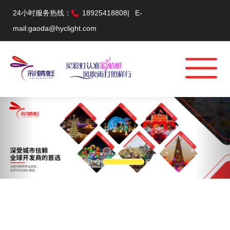
24小时服务热线：
18925418808
|
E-
mail:gaoda@hyclight.com
Previous
Nex
...