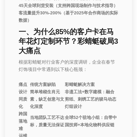
45天全球到货安装
（支持跨国现场制作与技术指导）
客流量提升30%-200%
（基于2025年合作商场的实际
数据）
一、为什么85%的客户卡在马
年花灯定制环节？彩蜻蜓破局3
大痛点
根据彩蜻蜓对行业客户的深度调研，企业在春节
灯饰项目中常遇到以下核心瓶颈：
痛点
传统方案缺陷
彩蜻蜓解决方案
设计
简单堆砌生肖元
非遗工法+数字建模
：融合
同质
素，缺乏创意与文
剪纸、刺绣工艺的骏马动态
化
化深度
灯组设计
跨国
当地团队工艺不达
全球52个驻地小组
：自带中
落地
标，质量无法保证
国技师+本地化物料供应链
难
运维