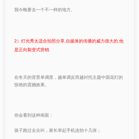
我今晚要去一个不一样的地方。
2
）
灯光秀太
适合拍照分享
,
自媒体的
传播的
威力很大的
,
他
是正向裂变式营销
.
在冬天的背景单调里，越单调反而越衬托主题中国花灯的
惊艳的震撼效果。
你会看到这种画面：
孩子跑过去尖叫，家长举起手机连拍十几张；