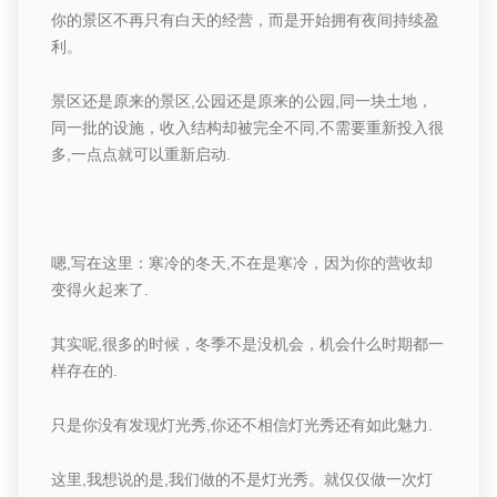
你的景区不再只有白天的经营，而是开始拥有夜间持续盈
利。
景区还是原来的景区
,
公园还是原来的公园
,
同一块土地，
同一批的设施，收入结构却被
完全不同
,
不需要重新投入很
多
,
一点点就可以重新启动
.
嗯
,
写在这里
：
寒冷的冬天
,
不在是寒冷
，因为你的营收
却
变得火起来了
.
其实呢
,
很多的时候，冬季不是没机会，
机会什么时期都一
样存在的
.
只是你没有发现灯光秀
,
你还不相信灯光秀还有如此魅力
.
这里
,
我想说的是
,
我们做的不是灯光秀。
就仅仅做一次灯