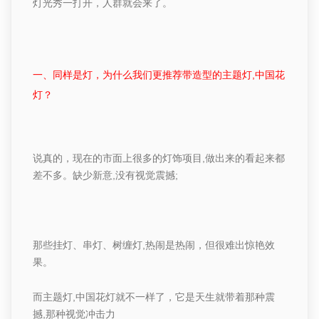
灯光秀一打开，人群就会来了。
一、同样是灯，为什么我们更推荐
带造型的主题灯
,
中国花
灯？
说真的，现在的市面上很多的灯饰项目
,
做出来的看起来都
差不多。
缺少新意
,
没有视觉震撼
;
那些挂灯、串灯、树缠灯
,
热闹是热闹，但很难出惊艳效
果。
而
主题灯
,
中国花灯就不一样了，它是天生就带着
那种震
撼
,
那种视觉冲击力