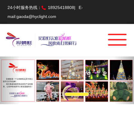
24小时服务热线：
18925418808
|
E-
mail:gaoda@hyclight.com
Previous
Nex
...