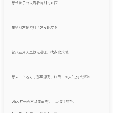
想带孩子出去看看特别的东西
想约朋友拍照打卡发发朋友圈
都想在冷天里找点温暖、找点仪式感
;
想去一个地方，那里漂亮、好看、有人气
,
灯火辉煌
.
因此
,
灯光秀不是简单照明，是情绪消费。