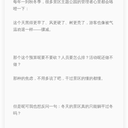
每年一到秋冬季，很多景区主题公园的管理者心里都会咯
噔一下：
这个
天黑得更早了、风更硬了、树更秃了，游客也像被气
温劝退一样
——骤减。
那个这个预算呢要不要砍？人员要怎么排？活动呢还做不
做？
那种的焦虑，不用多说了吧，干过景区的懂的都懂。
但是呢可我也想反问一句：冬天的景区真的只能躺平过冬
吗？