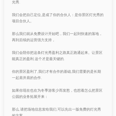
光秀
.
我们会把自己定位
,
是
成了你的合伙人：是你景区灯光秀的
项目合伙人。
那么我们就从免费设计开始吧，我们一起到快速的落地，
再到后续的运营强力支持，
我们会陪你把这条灯光秀盈利之路真正跑通起来。
让景区
能真正的盈利
.
这个才是最关键的
.
你的景区盈利了
,
我们才有合作的基础
,
我们需要的是长期
一起肩并肩的合作
.
如果你现在也在为冬季游客少而发愁，也想着怎么把景区
公园的业务拓展开来：
那么
.
请
把场地信息发给我们
,
可以
先出一版免费的灯光秀
的方案。