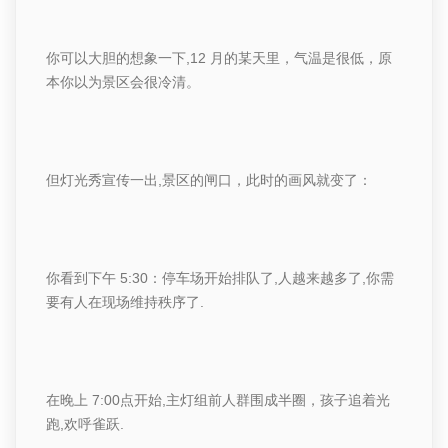
你可以大胆的想象一下
,
12
月的某
天里，气温是很低，原
本你以为景区会很冷清。
但灯
光秀宣传一出
,
景区的闸口
，此时的画风就变了：
你看到
下午
5:30
：停车场开始排队
了
,
人越来越多了
,
你需
要有人在现场维持秩序了
.
在
晚上
7:00
点开始
,
主灯组前人群围成半圈，孩子追着光
跑
,
欢呼雀跃
.