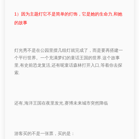
1
）
因为主题灯它不是简单的灯饰，它是
她的生命力
,
和她
的故事
灯光秀不是在公园里摆几组灯就完成了，而是要再搭建一
个平行世界。
一个充满梦幻的童话王国的世界
.
这个故事
里
,
有
史前恐龙复活
,
还有呢
童话森林打开入口
,
等着你去探
索
.
还有
,
海洋王国在夜里发光
,
赛博未来城市突然降临
游客买的不是一张票，买的是：